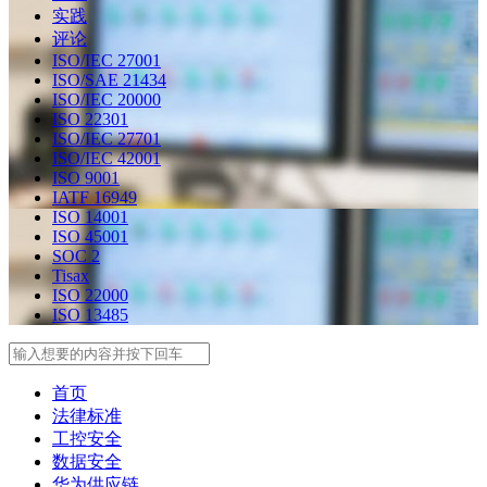
实践
评论
ISO/IEC 27001
ISO/SAE 21434
ISO/IEC 20000
ISO 22301
ISO/IEC 27701
ISO/IEC 42001
ISO 9001
IATF 16949
ISO 14001
ISO 45001
SOC 2
Tisax
ISO 22000
ISO 13485
Search
首页
法律标准
工控安全
数据安全
华为供应链