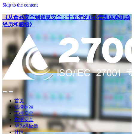
Skip to the content
《从食品安全到信息安全：十五年的ISO管理体系职场
经历和感悟》
点
点
此
此
首页
搜
查
法律标准
索
看
工控安全
导
数据安全
航
华为供应链
社区