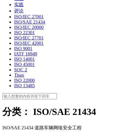
实践
评论
ISO/IEC 27001
ISO/SAE 21434
ISO/IEC 20000
ISO 22301
ISO/IEC 27701
ISO/IEC 42001
ISO 9001
IATF 16949
ISO 14001
ISO 45001
SOC 2
Tisax
ISO 22000
ISO 13485
分类：
ISO/SAE 21434
ISO/SAE 21434 道路车辆网络安全工程