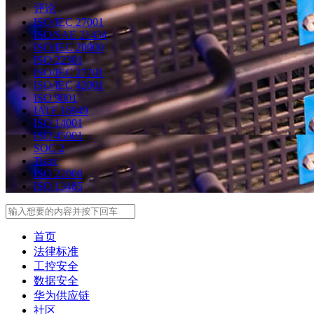
评论
ISO/IEC 27001
ISO/SAE 21434
ISO/IEC 20000
ISO 22301
ISO/IEC 27701
ISO/IEC 42001
ISO 9001
IATF 16949
ISO 14001
ISO 45001
SOC 2
Tisax
ISO 22000
ISO 13485
Search
首页
法律标准
工控安全
数据安全
华为供应链
社区