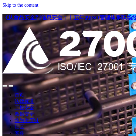
Skip to the content
《从食品安全到信息安全：十五年的ISO管理体系职场
点
点
此
此
首页
搜
查
法律标准
索
看
工控安全
导
数据安全
航
华为供应链
社区
实践