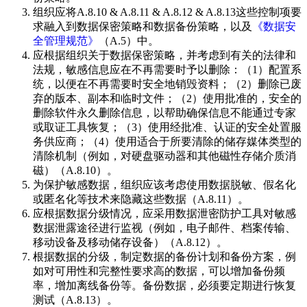
组织应将A.8.10 & A.8.11 & A.8.12 & A.8.13这些控制项要
求融入到数据保密策略和数据备份策略，以及
《数据安
全管理规范》
（A.5）中。
应根据组织关于数据保密策略，并考虑到有关的法律和
法规，敏感信息应在不再需要时予以删除：（1）配置系
统，以便在不再需要时安全地销毁资料；（2）删除已废
弃的版本、副本和临时文件；（2）使用批准的，安全的
删除软件永久删除信息，以帮助确保信息不能通过专家
或取证工具恢复；（3）使用经批准、认证的安全处置服
务供应商；（4）使用适合于所要清除的储存媒体类型的
清除机制（例如，对硬盘驱动器和其他磁性存储介质消
磁）（A.8.10）。
为保护敏感数据，组织应该考虑使用数据脱敏、假名化
或匿名化等技术来隐藏这些数据（A.8.11）。
应根据数据分级情况，应采用数据泄密防护工具对敏感
数据泄露途径进行监视（例如，电子邮件、档案传输、
移动设备及移动储存设备）（A.8.12）。
根据数据的分级，制定数据的备份计划和备份方案，例
如对可用性和完整性要求高的数据，可以增加备份频
率，增加离线备份等。备份数据，必须要定期进行恢复
测试（A.8.13）。