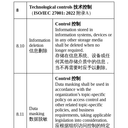
Technological controls 技术控制
8
（
ISO/IEC 27001: 2022
附录A）
Control 控制
Information stored in
information systems, devices or
in any other storage media
Information
shall be deleted when no
deletion
8.10
longer required.
信息删除
存储在信息系统、设备或任
何其他存储介质中的信息，
当不再需要时应予以删除。
Control 控制
Data masking shall be used in
accordance with the
organization’s topic-specific
policy on access control and
other related topic-specific
Data
policies, and business
masking
8.11
requirements, taking applicable
数据脱敏
legislation into consideration.
应根据组织访问控制的特定