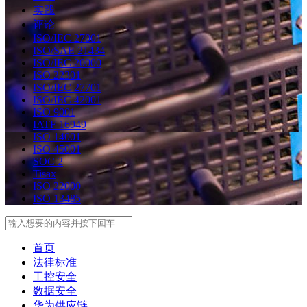
实践
评论
ISO/IEC 27001
ISO/SAE 21434
ISO/IEC 20000
ISO 22301
ISO/IEC 27701
ISO/IEC 42001
ISO 9001
IATF 16949
ISO 14001
ISO 45001
SOC 2
Tisax
ISO 22000
ISO 13485
Search
首页
法律标准
工控安全
数据安全
华为供应链