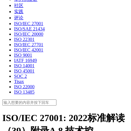
社区
实践
评论
ISO/IEC 27001
ISO/SAE 21434
ISO/IEC 20000
ISO 22301
ISO/IEC 27701
ISO/IEC 42001
ISO 9001
IATF 16949
ISO 14001
ISO 45001
SOC 2
Tisax
ISO 22000
ISO 13485
ISO/IEC 27001: 2022标准解读
（39）附录A.8 技术控