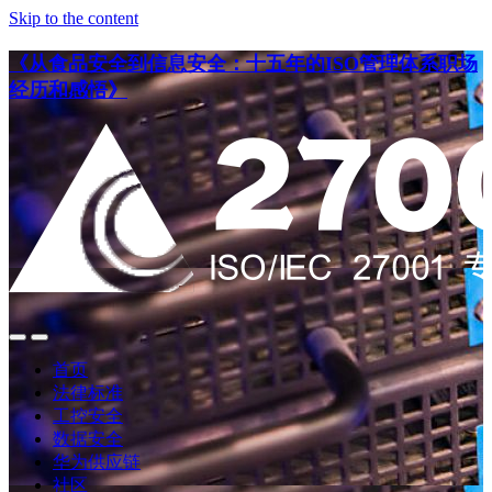
Skip to the content
《从食品安全到信息安全：十五年的ISO管理体系职场
经历和感悟》
点
点
此
此
首页
搜
查
法律标准
索
看
工控安全
导
数据安全
航
华为供应链
社区