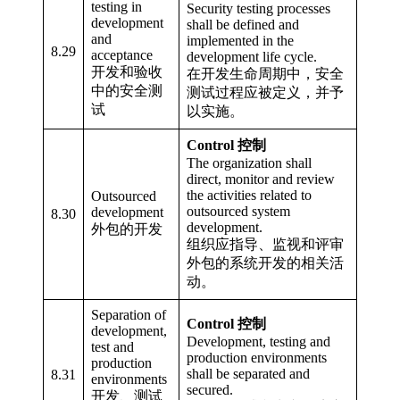
testing in
Security testing processes
development
shall be defined and
and
implemented in the
8.29
acceptance
development life cycle.
开发和验收
在开发生命周期中，安全
中的安全测
测试过程应被定义，并予
试
以实施。
Control 控制
The organization shall
direct, monitor and review
the activities related to
Outsourced
outsourced system
development
8.30
development.
外包的开发
组织应指导、监视和评审
外包的系统开发的相关活
动。
Separation of
Control 控制
development,
Development, testing and
test and
production environments
production
shall be separated and
8.31
environments
secured.
开发、测试