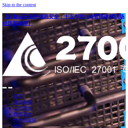
Skip to the content
《从食品安全到信息安全：十五年的ISO管理体系职场
经历和感悟》
点
点
此
此
首页
搜
查
法律标准
索
看
工控安全
导
数据安全
航
华为供应链
社区