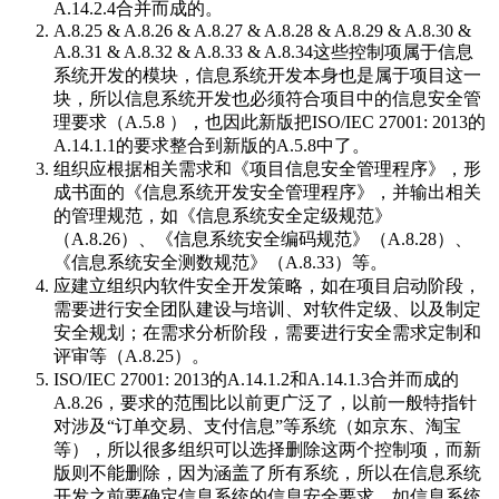
A.14.2.4合并而成的。
A.8.25 & A.8.26 & A.8.27 & A.8.28 & A.8.29 & A.8.30 &
A.8.31 & A.8.32 & A.8.33 & A.8.34这些控制项属于信息
系统开发的模块，信息系统开发本身也是属于项目这一
块，所以信息系统开发也必须符合项目中的信息安全管
理要求（A.5.8 ），也因此新版把ISO/IEC 27001: 2013的
A.14.1.1的要求整合到新版的A.5.8中了。
组织应根据相关需求和《项目信息安全管理程序》，形
成书面的《信息系统开发安全管理程序》，并输出相关
的管理规范，如《信息系统安全定级规范》
（A.8.26）、《信息系统安全编码规范》（A.8.28）、
《信息系统安全测数规范》（A.8.33）等。
应建立组织内软件安全开发策略，如在项目启动阶段，
需要进行安全团队建设与培训、对软件定级、以及制定
安全规划；在需求分析阶段，需要进行安全需求定制和
评审等（A.8.25）。
ISO/IEC 27001: 2013的A.14.1.2和A.14.1.3合并而成的
A.8.26，要求的范围比以前更广泛了，以前一般特指针
对涉及“订单交易、支付信息”等系统（如京东、淘宝
等），所以很多组织可以选择删除这两个控制项，而新
版则不能删除，因为涵盖了所有系统，所以在信息系统
开发之前要确定信息系统的信息安全要求，如信息系统