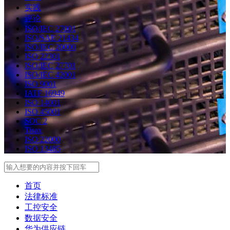
实践
评论
ISO/IEC 27001
ISO/SAE 21434
ISO/IEC 20000
ISO 22301
ISO/IEC 27701
ISO/IEC 42001
ISO 9001
IATF 16949
ISO 14001
ISO 45001
SOC 2
Tisax
ISO 22000
ISO 13485
Search
首页
法律标准
工控安全
数据安全
华为供应链