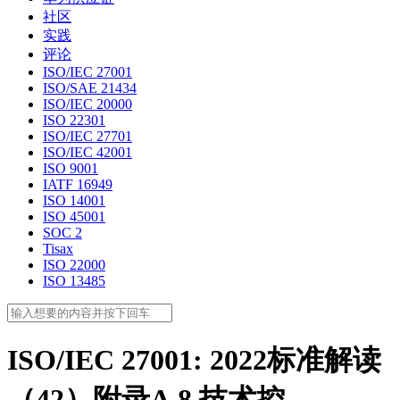
社区
实践
评论
ISO/IEC 27001
ISO/SAE 21434
ISO/IEC 20000
ISO 22301
ISO/IEC 27701
ISO/IEC 42001
ISO 9001
IATF 16949
ISO 14001
ISO 45001
SOC 2
Tisax
ISO 22000
ISO 13485
ISO/IEC 27001: 2022标准解读
（42）附录A.8 技术控