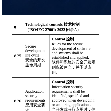
Technological controls 技术控制
8
（
ISO/IEC 27001: 2022
附录A）
Control 控制
Rules for the secure
Secure
development of software
development
and systems shall be
life cycle
8.25
established and applied.
安全的开发
软件和系统的安全开发规
生命周期
则应被建立，并予以应
用。
Control 控制
Information security
Application
requirements shall be
security
identified, specified and
requirements
approved when developing
8.26
or acquiring applications.
应用安全要
当开发或获取应用时，信
求