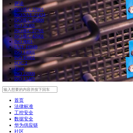
评论
ISO/IEC 27001
ISO/SAE 21434
ISO/IEC 20000
ISO 22301
ISO/IEC 27701
ISO/IEC 42001
ISO 9001
IATF 16949
ISO 14001
ISO 45001
SOC 2
Tisax
ISO 22000
ISO 13485
Search
首页
法律标准
工控安全
数据安全
华为供应链
社区