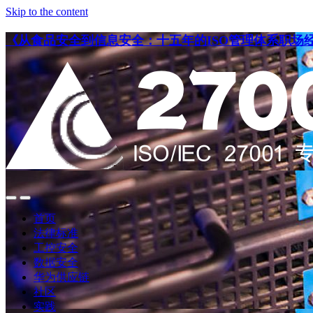
Skip to the content
《从食品安全到信息安全：十五年的ISO管理体系职场
点
点
此
此
首页
搜
查
法律标准
索
看
工控安全
导
数据安全
航
华为供应链
社区
实践