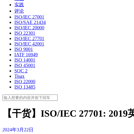
实践
评论
ISO/IEC 27001
ISO/SAE 21434
ISO/IEC 20000
ISO 22301
ISO/IEC 27701
ISO/IEC 42001
ISO 9001
IATF 16949
ISO 14001
ISO 45001
SOC 2
Tisax
ISO 22000
ISO 13485
【干货】ISO/IEC 27701: 
2024年3月22日