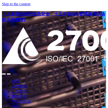
Skip to the content
《从食品安全到信息安全：十五年的ISO管理体系职场
经历和感悟》
点
点
此
此
首页
搜
查
法律标准
索
看
工控安全
导
数据安全
航
华为供应链
社区