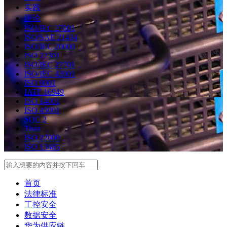
实践
评论
ISO/IEC 27001
ISO/SAE 21434
ISO/IEC 20000
ISO 22301
ISO/IEC 27701
ISO/IEC 42001
ISO 9001
IATF 16949
ISO 14001
ISO 45001
SOC 2
Tisax
ISO 22000
ISO 13485
Search
首页
法律标准
工控安全
数据安全
华为供应链