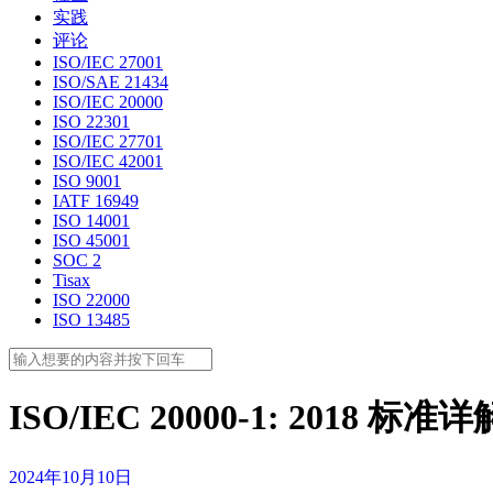
实践
评论
ISO/IEC 27001
ISO/SAE 21434
ISO/IEC 20000
ISO 22301
ISO/IEC 27701
ISO/IEC 42001
ISO 9001
IATF 16949
ISO 14001
ISO 45001
SOC 2
Tisax
ISO 22000
ISO 13485
ISO/IEC 20000-1: 20
2024年10月10日