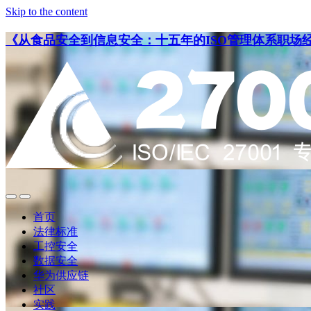
Skip to the content
《从食品安全到信息安全：十五年的ISO管理体系职场
点
点
此
此
首页
搜
查
法律标准
索
看
工控安全
导
数据安全
航
华为供应链
社区
实践