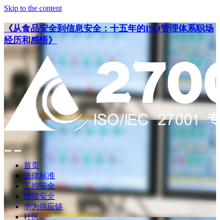
Skip to the content
《从食品安全到信息安全：十五年的ISO管理体系职场
经历和感悟》
点
点
此
此
首页
搜
查
法律标准
索
看
工控安全
导
数据安全
航
华为供应链
社区