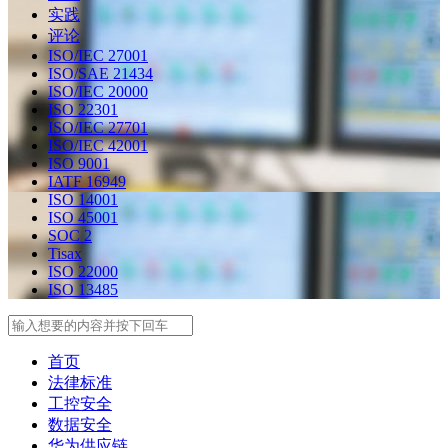
实践
评论
ISO/IEC 27001
ISO/SAE 21434
ISO/IEC 20000
ISO 22301
ISO/IEC 27701
ISO/IEC 42001
ISO 9001
IATF 16949
ISO 14001
ISO 45001
SOC 2
Tisax
ISO 22000
ISO 13485
Search
首页
法律标准
工控安全
数据安全
华为供应链