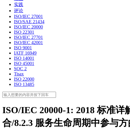
实践
评论
ISO/IEC 27001
ISO/SAE 21434
ISO/IEC 20000
ISO 22301
ISO/IEC 27701
ISO/IEC 42001
ISO 9001
IATF 16949
ISO 14001
ISO 45001
SOC 2
Tisax
ISO 22000
ISO 13485
ISO/IEC 20000-1: 201
合/8.2.3 服务生命周期中参与