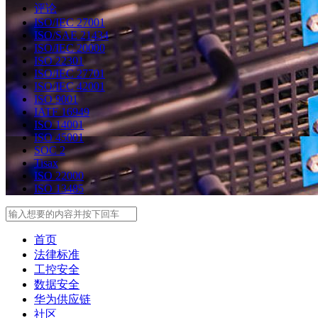
评论
ISO/IEC 27001
ISO/SAE 21434
ISO/IEC 20000
ISO 22301
ISO/IEC 27701
ISO/IEC 42001
ISO 9001
IATF 16949
ISO 14001
ISO 45001
SOC 2
Tisax
ISO 22000
ISO 13485
Search
首页
法律标准
工控安全
数据安全
华为供应链
社区