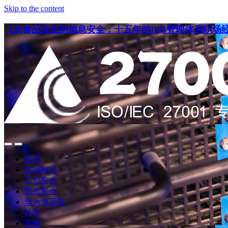
Skip to the content
《从食品安全到信息安全：十五年的ISO管理体系职场
点
点
此
此
首页
搜
查
法律标准
索
看
工控安全
导
数据安全
航
华为供应链
社区
实践