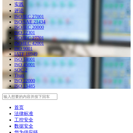
实践
评论
ISO/IEC 27001
ISO/SAE 21434
ISO/IEC 20000
ISO 22301
ISO/IEC 27701
ISO/IEC 42001
ISO 9001
IATF 16949
ISO 14001
ISO 45001
SOC 2
Tisax
ISO 22000
ISO 13485
Search
首页
法律标准
工控安全
数据安全
华为供应链