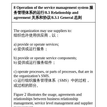
8 Operation of the service management system 服
务管理体系的运行/8.3 Relationship and
agreement 关系和协议/8.3.1 General 总则
The organization may use suppliers to:
组织也许使用供应商，以：
a) provide or operate services;
a) 提供或运行服务；
b) provide or operate service components;
b) 提供或运行服务组件；
c) operate processes, or parts of processes, that are in
the organization’s SMS.
c) 运行组织服务管理体系（SMS）中的过程，
或过程的部分。
Figure 2 illustrates the usage, agreements and
relationships between business relationship
management, service level management and supplier