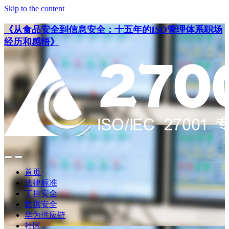
Skip to the content
《从食品安全到信息安全：十五年的ISO管理体系职场
经历和感悟》
点
点
此
此
首页
搜
查
法律标准
索
看
工控安全
导
数据安全
航
华为供应链
社区