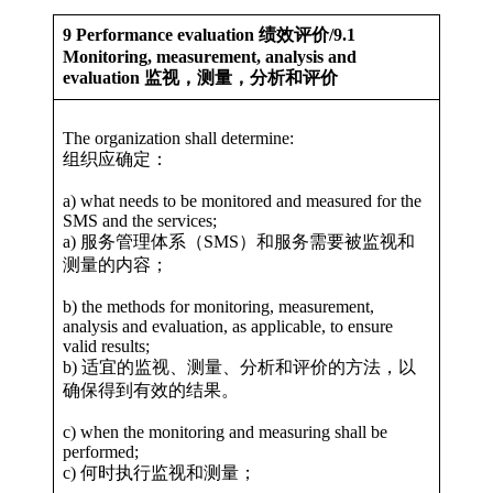
9 Performance evaluation 绩效评价/9.1
Monitoring, measurement, analysis and
evaluation 监视，测量，分析和评价
The organization shall determine:
组织应确定：
a) what needs to be monitored and measured for the
SMS and the services;
a) 服务管理体系（SMS）和服务需要被监视和
测量的内容；
b) the methods for monitoring, measurement,
analysis and evaluation, as applicable, to ensure
valid results;
b) 适宜的监视、测量、分析和评价的方法，以
确保得到有效的结果。
c) when the monitoring and measuring shall be
performed;
c) 何时执行监视和测量；