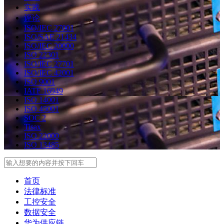
实践
评论
ISO/IEC 27001
ISO/SAE 21434
ISO/IEC 20000
ISO 22301
ISO/IEC 27701
ISO/IEC 42001
ISO 9001
IATF 16949
ISO 14001
ISO 45001
SOC 2
Tisax
ISO 22000
ISO 13485
Search
首页
法律标准
工控安全
数据安全
华为供应链