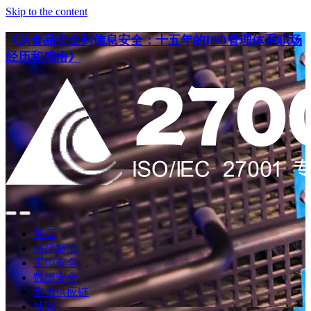
Skip to the content
《从食品安全到信息安全：十五年的ISO管理体系职场
经历和感悟》
点
点
此
此
首页
搜
查
法律标准
索
看
工控安全
导
数据安全
航
华为供应链
社区