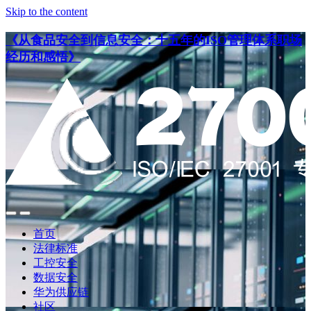
Skip to the content
《从食品安全到信息安全：十五年的ISO管理体系职场
经历和感悟》
点
点
此
此
首页
搜
查
法律标准
索
看
工控安全
导
数据安全
航
华为供应链
社区