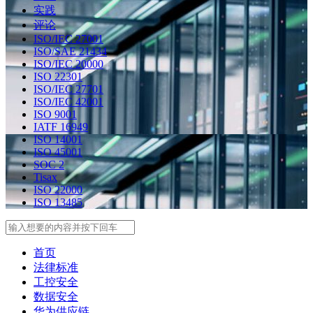
实践
评论
ISO/IEC 27001
ISO/SAE 21434
ISO/IEC 20000
ISO 22301
ISO/IEC 27701
ISO/IEC 42001
ISO 9001
IATF 16949
ISO 14001
ISO 45001
SOC 2
Tisax
ISO 22000
ISO 13485
Search
首页
法律标准
工控安全
数据安全
华为供应链