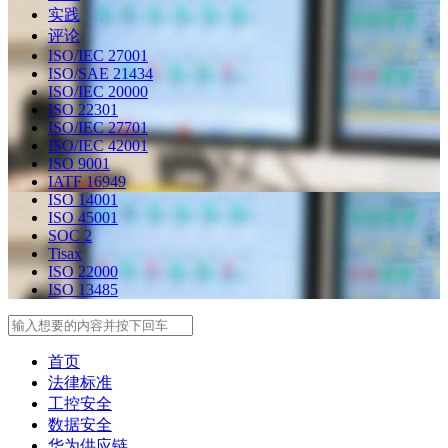
实践
评论
ISO/IEC 27001
ISO/SAE 21434
ISO/IEC 20000
ISO 22301
ISO/IEC 27701
ISO/IEC 42001
ISO 9001
IATF 16949
ISO 14001
ISO 45001
SOC 2
Tisax
ISO 22000
ISO 13485
Search
首页
法律标准
工控安全
数据安全
华为供应链