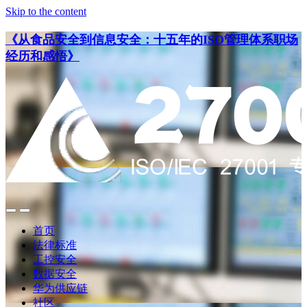
Skip to the content
《从食品安全到信息安全：十五年的ISO管理体系职场
经历和感悟》
点
点
此
此
首页
搜
查
法律标准
索
看
工控安全
导
数据安全
航
华为供应链
社区