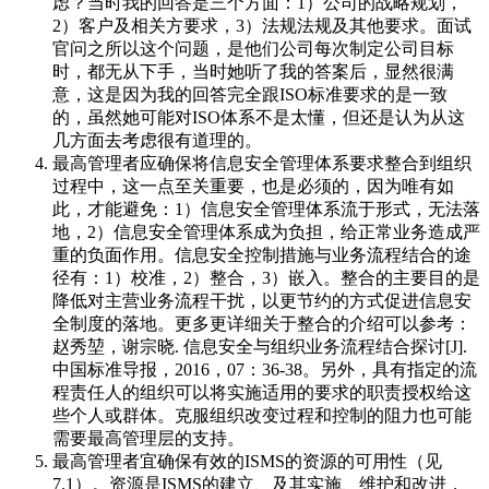
虑？当时我的回答是三个方面：1）公司的战略规划，
2）客户及相关方要求，3）法规法规及其他要求。面试
官问之所以这个问题，是他们公司每次制定公司目标
时，都无从下手，当时她听了我的答案后，显然很满
意，这是因为我的回答完全跟ISO标准要求的是一致
的，虽然她可能对ISO体系不是太懂，但还是认为从这
几方面去考虑很有道理的。
最高管理者应确保将信息安全管理体系要求整合到组织
过程中，这一点至关重要，也是必须的，因为唯有如
此，才能避免：1）信息安全管理体系流于形式，无法落
地，2）信息安全管理体系成为负担，给正常业务造成严
重的负面作用。信息安全控制措施与业务流程结合的途
径有：1）校准，2）整合，3）嵌入。整合的主要目的是
降低对主营业务流程干扰，以更节约的方式促进信息安
全制度的落地。更多更详细关于整合的介绍可以参考：
赵秀堃，谢宗晓. 信息安全与组织业务流程结合探讨[J].
中国标准导报，2016，07：36-38。另外，具有指定的流
程责任人的组织可以将实施适用的要求的职责授权给这
些个人或群体。克服组织改变过程和控制的阻力也可能
需要最高管理层的支持。
最高管理者宜确保有效的ISMS的资源的可用性（见
7.1）。资源是ISMS的建立、及其实施、维护和改进，