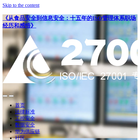
Skip to the content
《从食品安全到信息安全：十五年的ISO管理体系职场
经历和感悟》
点
点
此
此
首页
搜
查
法律标准
索
看
工控安全
导
数据安全
航
华为供应链
社区