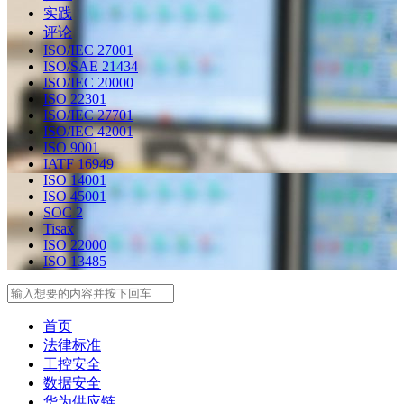
实践
评论
ISO/IEC 27001
ISO/SAE 21434
ISO/IEC 20000
ISO 22301
ISO/IEC 27701
ISO/IEC 42001
ISO 9001
IATF 16949
ISO 14001
ISO 45001
SOC 2
Tisax
ISO 22000
ISO 13485
Search
首页
法律标准
工控安全
数据安全
华为供应链