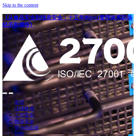
Skip to the content
《从食品安全到信息安全：十五年的ISO管理体系职场
经历和感悟》
点
点
此
此
首页
搜
查
法律标准
索
看
工控安全
导
数据安全
航
华为供应链
社区