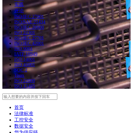
实践
评论
ISO/IEC 27001
ISO/SAE 21434
ISO/IEC 20000
ISO 22301
ISO/IEC 27701
ISO/IEC 42001
ISO 9001
IATF 16949
ISO 14001
ISO 45001
SOC 2
Tisax
ISO 22000
ISO 13485
Search
首页
法律标准
工控安全
数据安全
华为供应链