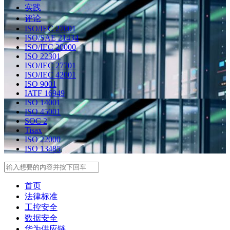
实践
评论
ISO/IEC 27001
ISO/SAE 21434
ISO/IEC 20000
ISO 22301
ISO/IEC 27701
ISO/IEC 42001
ISO 9001
IATF 16949
ISO 14001
ISO 45001
SOC 2
Tisax
ISO 22000
ISO 13485
Search
首页
法律标准
工控安全
数据安全
华为供应链