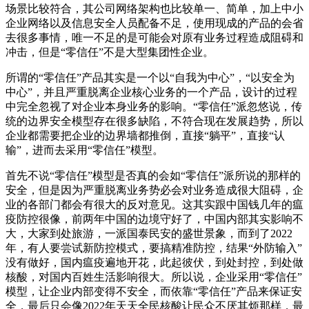
场景比较符合，其公司网络架构也比较单一、简单，加上中小
企业网络以及信息安全人员配备不足，使用现成的产品的会省
去很多事情，唯一不足的是可能会对原有业务过程造成阻碍和
冲击，但是“零信任”不是大型集团性企业。
所谓的“零信任”产品其实是一个以“自我为中心”，“以安全为
中心”，并且严重脱离企业核心业务的一个产品，设计的过程
中完全忽视了对企业本身业务的影响。“零信任”派忽悠说，传
统的边界安全模型存在很多缺陷，不符合现在发展趋势，所以
企业都需要把企业的边界墙都推倒，直接“躺平”，直接“认
输”，进而去采用“零信任”模型。
首先不说“零信任”模型是否真的会如“零信任”派所说的那样的
安全，但是因为严重脱离业务势必会对业务造成很大阻碍，企
业的各部门都会有很大的反对意见。这其实跟中国钱几年的瘟
疫防控很像，前两年中国的边境守好了，中国内部其实影响不
大，大家到处旅游，一派国泰民安的盛世景象，而到了2022
年，有人要尝试新防控模式，要搞精准防控，结果“外防输入”
没有做好，国内瘟疫遍地开花，此起彼伏，到处封控，到处做
核酸，对国内百姓生活影响很大。所以说，企业采用“零信任”
模型，让企业内部变得不安全，而依靠“零信任”产品来保证安
全，最后只会像2022年天天全民核酸让民众不厌其烦那样，最