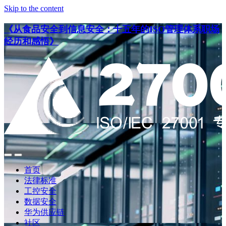
Skip to the content
《从食品安全到信息安全：十五年的ISO管理体系职场
经历和感悟》
点
点
此
此
首页
搜
查
法律标准
索
看
工控安全
导
数据安全
航
华为供应链
社区