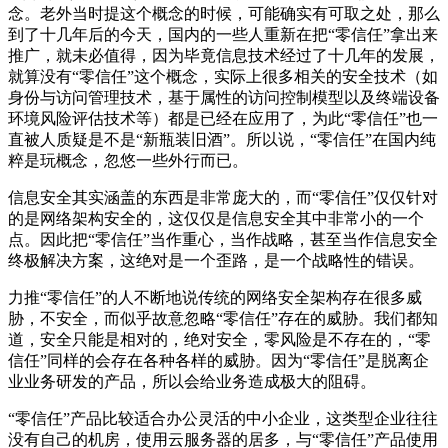
念。老外当时提这个概念的时候，可能确实有可取之处，那么
到了十几年后的今天，国内的一些人重新在把“零信任”拿出来
推广，就未必值得，因为毕竟信息技术经过了十几年的发展，
就算没有“零信任”这个概念，实际上很多相关的安全技术（如
身份与访问管理技术，基于属性的访问控制模型以及终端设备
环境风险评估技术等）都是已经在应用了，为此“零信任”也一
直被人质疑是不是“新瓶装旧酒”。所以说，“零信任”在国内纯
粹是玩概念，忽悠一些外行而已。
信息安全其实涵盖的东西是非常庞大的，而“零信任”仅仅针对
的是网络架构安全的，这仅仅是信息安全其中非常小的一个
点。因此把“零信任”当作重心，当作战略，甚至当作信息安全
终极解决方案，这绝对是一个歪路，是一个战略性的错误。
力推“零信任”的人不断地说传统的网络安全架构存在很多威
胁，不安全，而似乎故意忽略“零信任”存在的威胁。我们都知
道，安全只能是相对的，绝对安全，零风险是不存在的，“零
信任”同样的会存在各种各样的威胁。因为“零信任”是脱离企
业业务研发的产品，所以会给业务造成极大的阻碍。
“零信任”产品比较适合办公灵活的中小企业，这类型企业往往
没有自己的机房，使用云服务器的居多，与“零信任”产品使用