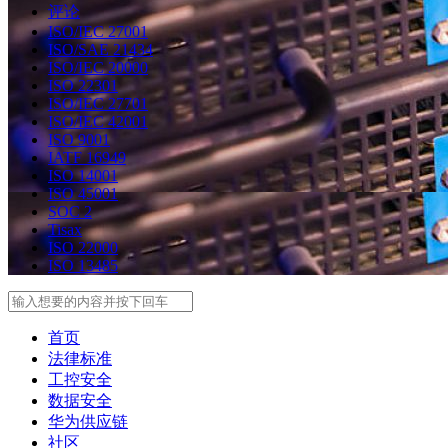
评论
ISO/IEC 27001
ISO/SAE 21434
ISO/IEC 20000
ISO 22301
ISO/IEC 27701
ISO/IEC 42001
ISO 9001
IATF 16949
ISO 14001
ISO 45001
SOC 2
Tisax
ISO 22000
ISO 13485
Search
首页
法律标准
工控安全
数据安全
华为供应链
社区