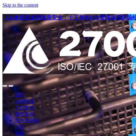
Skip to the content
《从食品安全到信息安全：十五年的ISO管理体系职场
点
点
此
此
首页
搜
查
法律标准
索
看
工控安全
导
数据安全
航
华为供应链
社区
实践