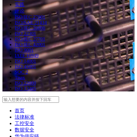
实践
评论
ISO/IEC 27001
ISO/SAE 21434
ISO/IEC 20000
ISO 22301
ISO/IEC 27701
ISO/IEC 42001
ISO 9001
IATF 16949
ISO 14001
ISO 45001
SOC 2
Tisax
ISO 22000
ISO 13485
Search
首页
法律标准
工控安全
数据安全
华为供应链