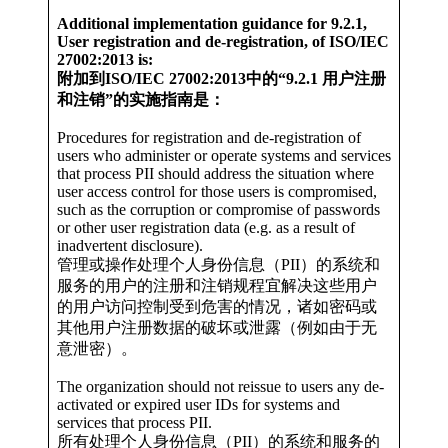
Additional implementation guidance for 9.2.1,
User registration and de-registration, of ISO/IEC
27002:2013 is:
附加到ISO/IEC 27002:2013中的“9.2.1 用户注册
和注销”的实施指南是：
Procedures for registration and de-registration of
users who administer or operate systems and services
that process PII should address the situation where
user access control for those users is compromised,
such as the corruption or compromise of passwords
or other user registration data (e.g. as a result of
inadvertent disclosure).
管理或操作处理个人身份信息（PII）的系统和
服务的用户的注册和注销规程宜解决这些用户
的用户访问控制受到危害的情况，诸如密码或
其他用户注册数据的破坏或泄露（例如由于无
意泄密）。
The organization should not reissue to users any de-
activated or expired user IDs for systems and
services that process PII.
所有处理个人身份信息（PII）的系统和服务的