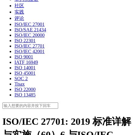
社区
实践
评论
ISO/IEC 27001
ISO/SAE 21434
ISO/IEC 20000
ISO 22301
ISO/IEC 27701
ISO/IEC 42001
ISO 9001
IATF 16949
ISO 14001
ISO 45001
SOC 2
Tisax
ISO 22000
ISO 13485
ISO/IEC 27701: 2019 标准详解
与实施（60）6 与ISO/IEC