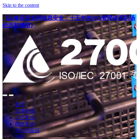
Skip to the content
《从食品安全到信息安全：十五年的ISO管理体系职场
经历和感悟》
点
点
此
此
首页
搜
查
法律标准
索
看
工控安全
导
数据安全
航
华为供应链
社区