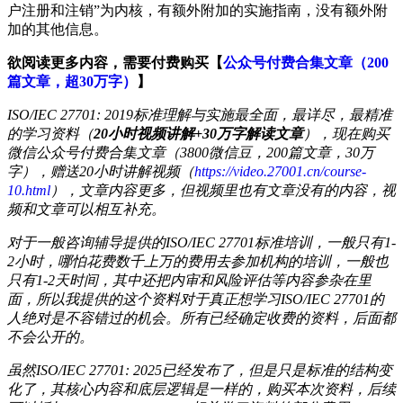
户注册和注销”为内核，有额外附加的实施指南，没有额外附
加的其他信息。
欲阅读更多内容，需要付费购买【
公众号付费合集文章（200
篇文章，超30万字）
】
ISO/IEC 27701: 2019标准理解与实施最全面，最详尽，最精准
的学习资料（
20小时视频讲解+30万字解读文章
），现在购买
微信公众号付费合集文章（3800微信豆，200篇文章，30万
字），赠送20小时讲解视频（
https://video.27001.cn/course-
10.html
），文章内容更多，但视频里也有文章没有的内容，视
频和文章可以相互补充。
对于一般咨询辅导提供的ISO/IEC 27701标准培训，一般只有1-
2小时，哪怕花费数千上万的费用去参加机构的培训，一般也
只有1-2天时间，其中还把内审和风险评估等内容参杂在里
面，所以我提供的这个资料对于真正想学习ISO/IEC 27701的
人绝对是不容错过的机会。所有已经确定收费的资料，后面都
不会公开的。
虽然ISO/IEC 27701: 2025已经发布了，但是只是标准的结构变
化了，其核心内容和底层逻辑是一样的，购买本次资料，后续