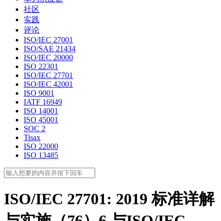
社区
实践
评论
ISO/IEC 27001
ISO/SAE 21434
ISO/IEC 20000
ISO 22301
ISO/IEC 27701
ISO/IEC 42001
ISO 9001
IATF 16949
ISO 14001
ISO 45001
SOC 2
Tisax
ISO 22000
ISO 13485
ISO/IEC 27701: 2019 标准详解
与实施（76）6 与ISO/IEC