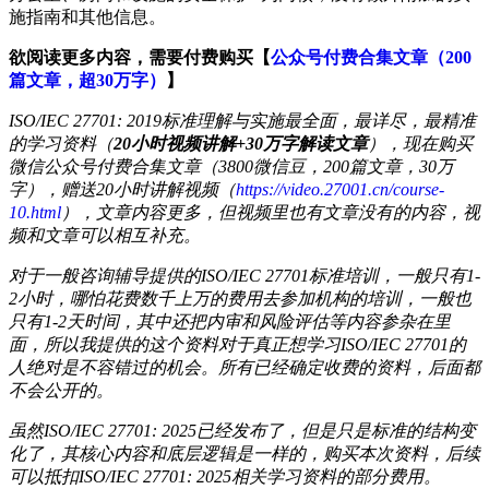
施指南和其他信息。
欲阅读更多内容，需要付费购买【
公众号付费合集文章（200
篇文章，超30万字）
】
ISO/IEC 27701: 2019标准理解与实施最全面，最详尽，最精准
的学习资料（
20小时视频讲解+30万字解读文章
），现在购买
微信公众号付费合集文章（3800微信豆，200篇文章，30万
字），赠送20小时讲解视频（
https://video.27001.cn/course-
10.html
），文章内容更多，但视频里也有文章没有的内容，视
频和文章可以相互补充。
对于一般咨询辅导提供的ISO/IEC 27701标准培训，一般只有1-
2小时，哪怕花费数千上万的费用去参加机构的培训，一般也
只有1-2天时间，其中还把内审和风险评估等内容参杂在里
面，所以我提供的这个资料对于真正想学习ISO/IEC 27701的
人绝对是不容错过的机会。所有已经确定收费的资料，后面都
不会公开的。
虽然ISO/IEC 27701: 2025已经发布了，但是只是标准的结构变
化了，其核心内容和底层逻辑是一样的，购买本次资料，后续
可以抵扣ISO/IEC 27701: 2025相关学习资料的部分费用。