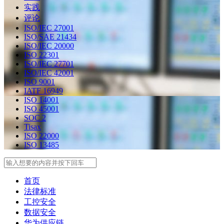
实践
评论
ISO/IEC 27001
ISO/SAE 21434
ISO/IEC 20000
ISO 22301
ISO/IEC 27701
ISO/IEC 42001
ISO 9001
IATF 16949
ISO 14001
ISO 45001
SOC 2
Tisax
ISO 22000
ISO 13485
Search
首页
法律标准
工控安全
数据安全
华为供应链