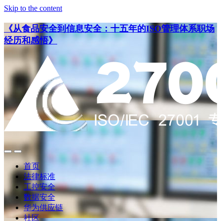
Skip to the content
《从食品安全到信息安全：十五年的ISO管理体系职场
经历和感悟》
点
点
此
此
首页
搜
查
法律标准
索
看
工控安全
导
数据安全
航
华为供应链
社区