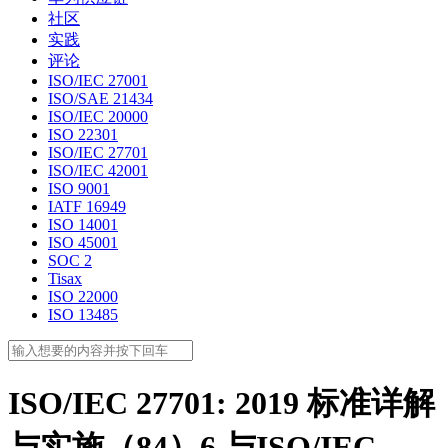
社区
实践
评论
ISO/IEC 27001
ISO/SAE 21434
ISO/IEC 20000
ISO 22301
ISO/IEC 27701
ISO/IEC 42001
ISO 9001
IATF 16949
ISO 14001
ISO 45001
SOC 2
Tisax
ISO 22000
ISO 13485
ISO/IEC 27701: 2019 标准详解
与实施（84）6 与ISO/IEC