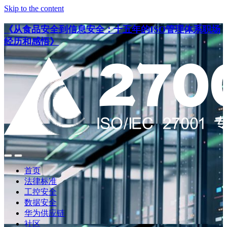
Skip to the content
《从食品安全到信息安全：十五年的ISO管理体系职场
经历和感悟》
点
点
此
此
首页
搜
查
法律标准
索
看
工控安全
导
数据安全
航
华为供应链
社区