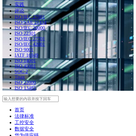
实践
评论
ISO/IEC 27001
ISO/SAE 21434
ISO/IEC 20000
ISO 22301
ISO/IEC 27701
ISO/IEC 42001
ISO 9001
IATF 16949
ISO 14001
ISO 45001
SOC 2
Tisax
ISO 22000
ISO 13485
Search
首页
法律标准
工控安全
数据安全
华为供应链