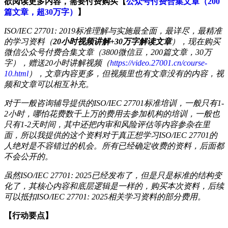
欲阅读更多内容，需要付费购买【
公众号付费合集文章（200
篇文章，超30万字）
】
ISO/IEC 27701: 2019标准理解与实施最全面，最详尽，最精准
的学习资料（
20小时视频讲解+30万字解读文章
），现在购买
微信公众号付费合集文章（3800微信豆，200篇文章，30万
字），赠送20小时讲解视频（
https://video.27001.cn/course-
10.html
），文章内容更多，但视频里也有文章没有的内容，视
频和文章可以相互补充。
对于一般咨询辅导提供的ISO/IEC 27701标准培训，一般只有1-
2小时，哪怕花费数千上万的费用去参加机构的培训，一般也
只有1-2天时间，其中还把内审和风险评估等内容参杂在里
面，所以我提供的这个资料对于真正想学习ISO/IEC 27701的
人绝对是不容错过的机会。所有已经确定收费的资料，后面都
不会公开的。
虽然ISO/IEC 27701: 2025已经发布了，但是只是标准的结构变
化了，其核心内容和底层逻辑是一样的，购买本次资料，后续
可以抵扣ISO/IEC 27701: 2025相关学习资料的部分费用。
【行动要点】