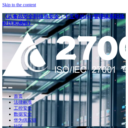
Skip to the content
《从食品安全到信息安全：十五年的ISO管理体系职场
经历和感悟》
点
点
此
此
首页
搜
查
法律标准
索
看
工控安全
导
数据安全
航
华为供应链
社区