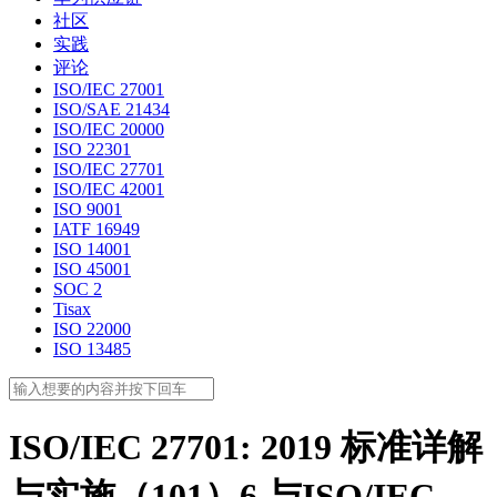
社区
实践
评论
ISO/IEC 27001
ISO/SAE 21434
ISO/IEC 20000
ISO 22301
ISO/IEC 27701
ISO/IEC 42001
ISO 9001
IATF 16949
ISO 14001
ISO 45001
SOC 2
Tisax
ISO 22000
ISO 13485
ISO/IEC 27701: 2019 标准详解
与实施（101）6 与ISO/IEC