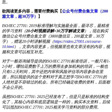
息。
欲阅读更多内容，需要付费购买【
公众号付费合集文章（200
篇文章，超30万字）
】
ISO/IEC 27701: 2019标准理解与实施最全面，最详尽，最精准
的学习资料（
20小时视频讲解+30万字解读文章
），现在购买
微信公众号付费合集文章（3800微信豆，200篇文章，30万
字），赠送20小时讲解视频（
https://video.27001.cn/course-
10.html
），文章内容更多，但视频里也有文章没有的内容，视
频和文章可以相互补充。
对于一般咨询辅导提供的ISO/IEC 27701标准培训，一般只有1-
2小时，哪怕花费数千上万的费用去参加机构的培训，一般也
只有1-2天时间，其中还把内审和风险评估等内容参杂在里
面，所以我提供的这个资料对于真正想学习ISO/IEC 27701的
人绝对是不容错过的机会。所有已经确定收费的资料，后面都
不会公开的。
虽然ISO/IEC 27701: 2025已经发布了，但是只是标准的结构变
化了，其核心内容和底层逻辑是一样的，购买本次资料，后续
可以抵扣ISO/IEC 27701: 2025相关学习资料的部分费用。