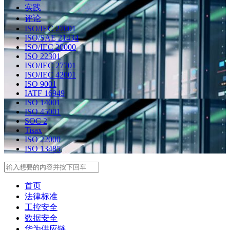
实践
评论
ISO/IEC 27001
ISO/SAE 21434
ISO/IEC 20000
ISO 22301
ISO/IEC 27701
ISO/IEC 42001
ISO 9001
IATF 16949
ISO 14001
ISO 45001
SOC 2
Tisax
ISO 22000
ISO 13485
Search
首页
法律标准
工控安全
数据安全
华为供应链