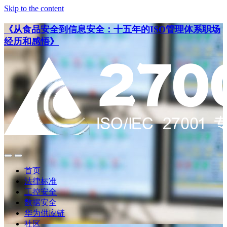
Skip to the content
《从食品安全到信息安全：十五年的ISO管理体系职场
经历和感悟》
点
点
此
此
首页
搜
查
法律标准
索
看
工控安全
导
数据安全
航
华为供应链
社区