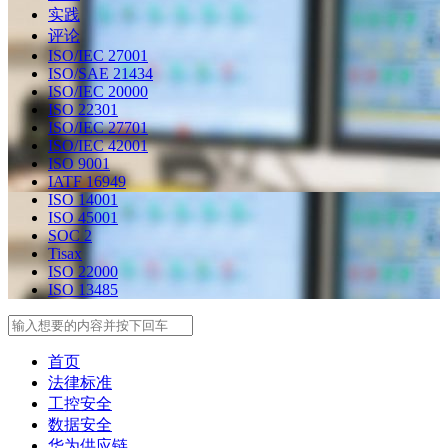
实践
评论
ISO/IEC 27001
ISO/SAE 21434
ISO/IEC 20000
ISO 22301
ISO/IEC 27701
ISO/IEC 42001
ISO 9001
IATF 16949
ISO 14001
ISO 45001
SOC 2
Tisax
ISO 22000
ISO 13485
Search
首页
法律标准
工控安全
数据安全
华为供应链