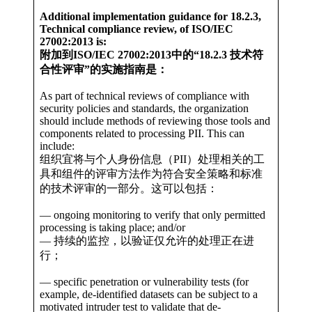
Additional implementation guidance for 18.2.3,
Technical compliance review, of ISO/IEC
27002:2013 is:
附加到ISO/IEC 27002:2013中的“18.2.3 技术符
合性评审”的实施指南是：
As part of technical reviews of compliance with
security policies and standards, the organization
should include methods of reviewing those tools and
components related to processing PII. This can
include:
组织宜将与个人身份信息（PII）处理相关的工
具和组件的评审方法作为符合安全策略和标准
的技术评审的一部分。这可以包括：
— ongoing monitoring to verify that only permitted
processing is taking place; and/or
— 持续的监控，以验证仅允许的处理正在进
行；
— specific penetration or vulnerability tests (for
example, de-identified datasets can be subject to a
motivated intruder test to validate that de-