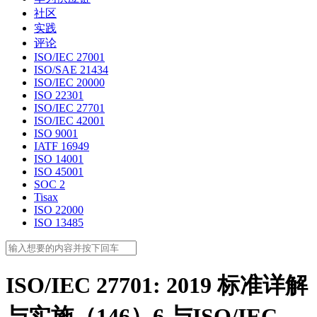
社区
实践
评论
ISO/IEC 27001
ISO/SAE 21434
ISO/IEC 20000
ISO 22301
ISO/IEC 27701
ISO/IEC 42001
ISO 9001
IATF 16949
ISO 14001
ISO 45001
SOC 2
Tisax
ISO 22000
ISO 13485
ISO/IEC 27701: 2019 标准详解
与实施（146）6 与ISO/IEC