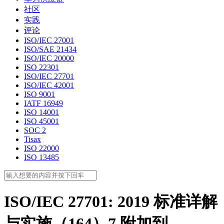
社区
实践
评论
ISO/IEC 27001
ISO/SAE 21434
ISO/IEC 20000
ISO 22301
ISO/IEC 27701
ISO/IEC 42001
ISO 9001
IATF 16949
ISO 14001
ISO 45001
SOC 2
Tisax
ISO 22000
ISO 13485
ISO/IEC 27701: 2019 标准详解
与实施（164）7 附加到