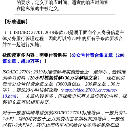
的要求，定义了响应时间。适宜的响应时间宜
在隐私策略中被定义。
【标准理解】
（1）ISO/IEC 27701: 2019条款7.3是属于面向个人身份信息主
体义务履行管理过程，因此可以将7.3中的所有子条款要求合
并在一起进行实施。
欲阅读更多内容，需要付费购买【
公众号付费合集文章（200
篇文章，超30万字）
】
ISO/IEC 27701: 2019标准理解与实施最全面，最详尽，最精准
的学习资料（
20小时视频讲解+30万字解读文章
），现在购买
微信公众号付费合集文章（3800微信豆，200篇文章，30万
字），赠送20小时讲解视频（
https://video.27001.cn/course-
10.html
），文章内容更多，但视频里也有文章没有的内容，视
频和文章可以相互补充。
对于一般咨询辅导提供的ISO/IEC 27701标准培训，一般只有1-
2小时，哪怕花费数千上万的费用去参加机构的培训，一般也
只有1-2天时间，其中还把内审和风险评估等内容参杂在里