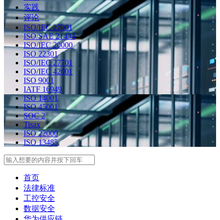
实践
评论
ISO/IEC 27001
ISO/SAE 21434
ISO/IEC 20000
ISO 22301
ISO/IEC 27701
ISO/IEC 42001
ISO 9001
IATF 16949
ISO 14001
ISO 45001
SOC 2
Tisax
ISO 22000
ISO 13485
Search
首页
法律标准
工控安全
数据安全
华为供应链