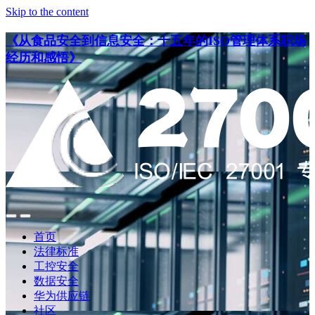
Skip to the content
《从食品安全到信息安全：十五年的ISO管理体系职场
经历和感悟》
点
点
此
此
首页
搜
查
法律标准
索
看
工控安全
导
数据安全
航
华为供应链
社区