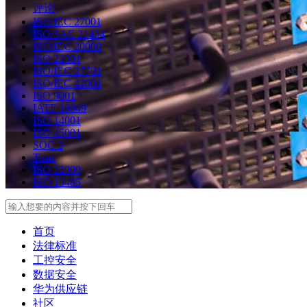
评论
ISO/IEC 27001
ISO/SAE 21434
ISO/IEC 20000
ISO 22301
ISO/IEC 27701
ISO/IEC 42001
ISO 9001
IATF 16949
ISO 14001
ISO 45001
SOC 2
Tisax
ISO 22000
ISO 13485
Search
首页
法律标准
工控安全
数据安全
华为供应链
社区