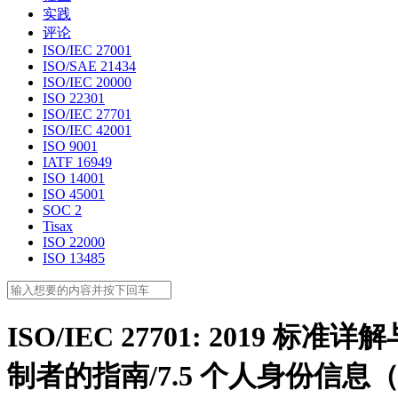
实践
评论
ISO/IEC 27001
ISO/SAE 21434
ISO/IEC 20000
ISO 22301
ISO/IEC 27701
ISO/IEC 42001
ISO 9001
IATF 16949
ISO 14001
ISO 45001
SOC 2
Tisax
ISO 22000
ISO 13485
ISO/IEC 27701: 2019 
制者的指南/7.5 个人身份信息（