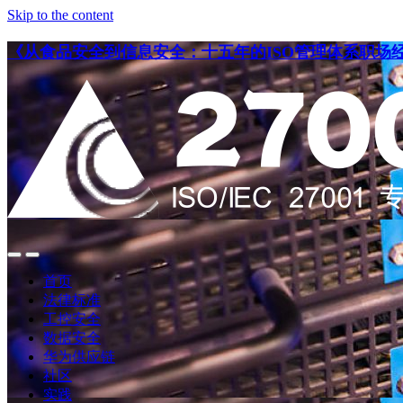
Skip to the content
《从食品安全到信息安全：十五年的ISO管理体系职场
点
点
此
此
首页
搜
查
法律标准
索
看
工控安全
导
数据安全
航
华为供应链
社区
实践