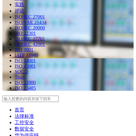
实践
评论
ISO/IEC 27001
ISO/SAE 21434
ISO/IEC 20000
ISO 22301
ISO/IEC 27701
ISO/IEC 42001
ISO 9001
IATF 16949
ISO 14001
ISO 45001
SOC 2
Tisax
ISO 22000
ISO 13485
Search
首页
法律标准
工控安全
数据安全
华为供应链