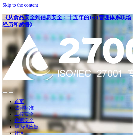
Skip to the content
《从食品安全到信息安全：十五年的ISO管理体系职场
经历和感悟》
点
点
此
此
首页
搜
查
法律标准
索
看
工控安全
导
数据安全
航
华为供应链
社区