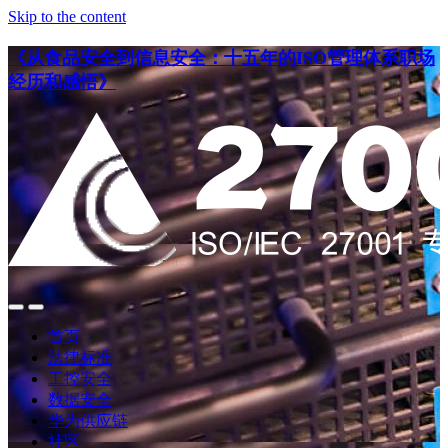
Skip to the content
《从食品安全到信息安全：十五年的ISO管理体系职场
经历和感悟》
点
点
此
此
首页
搜
查
法律标准
索
看
工控安全
导
数据安全
航
华为供应链
社区