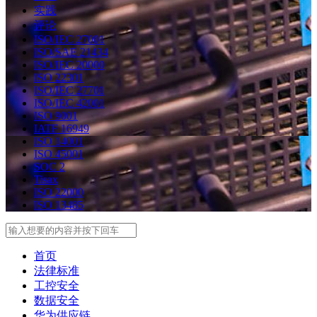
实践
评论
ISO/IEC 27001
ISO/SAE 21434
ISO/IEC 20000
ISO 22301
ISO/IEC 27701
ISO/IEC 42001
ISO 9001
IATF 16949
ISO 14001
ISO 45001
SOC 2
Tisax
ISO 22000
ISO 13485
Search
首页
法律标准
工控安全
数据安全
华为供应链