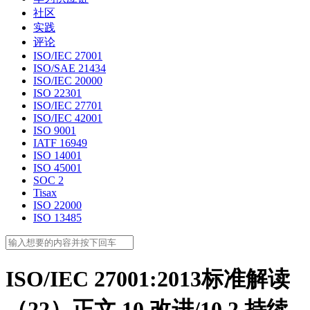
社区
实践
评论
ISO/IEC 27001
ISO/SAE 21434
ISO/IEC 20000
ISO 22301
ISO/IEC 27701
ISO/IEC 42001
ISO 9001
IATF 16949
ISO 14001
ISO 45001
SOC 2
Tisax
ISO 22000
ISO 13485
ISO/IEC 27001:2013标准解读
（22）正文 10 改进/10.2 持续