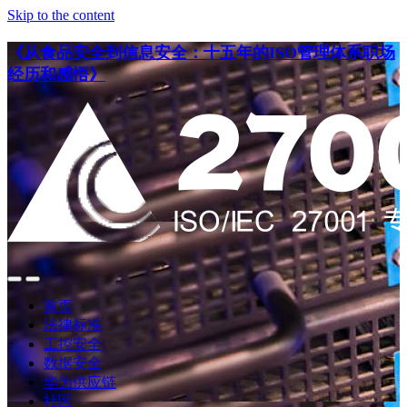
Skip to the content
《从食品安全到信息安全：十五年的ISO管理体系职场
经历和感悟》
点
点
此
此
首页
搜
查
法律标准
索
看
工控安全
导
数据安全
航
华为供应链
社区