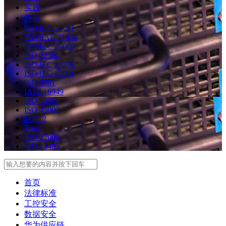
实践
评论
ISO/IEC 27001
ISO/SAE 21434
ISO/IEC 20000
ISO 22301
ISO/IEC 27701
ISO/IEC 42001
ISO 9001
IATF 16949
ISO 14001
ISO 45001
SOC 2
Tisax
ISO 22000
ISO 13485
Search
首页
法律标准
工控安全
数据安全
华为供应链