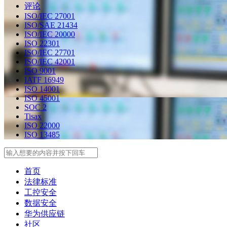
评论
ISO/IEC 27001
ISO/SAE 21434
ISO/IEC 20000
ISO 22301
ISO/IEC 27701
ISO/IEC 42001
ISO 9001
IATF 16949
ISO 14001
ISO 45001
SOC 2
Tisax
ISO 22000
ISO 13485
Search
首页
法律标准
工控安全
数据安全
华为供应链
社区