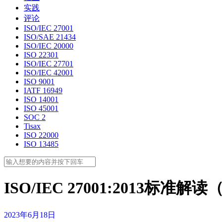
实践
评论
ISO/IEC 27001
ISO/SAE 21434
ISO/IEC 20000
ISO 22301
ISO/IEC 27701
ISO/IEC 42001
ISO 9001
IATF 16949
ISO 14001
ISO 45001
SOC 2
Tisax
ISO 22000
ISO 13485
ISO/IEC 27001:2013标准解读
2023年6月18日