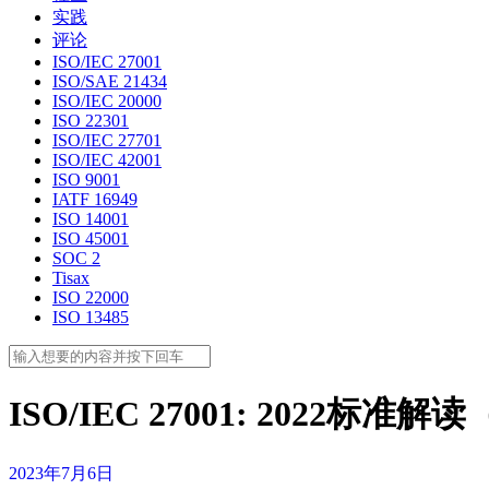
实践
评论
ISO/IEC 27001
ISO/SAE 21434
ISO/IEC 20000
ISO 22301
ISO/IEC 27701
ISO/IEC 42001
ISO 9001
IATF 16949
ISO 14001
ISO 45001
SOC 2
Tisax
ISO 22000
ISO 13485
ISO/IEC 27001: 2022标准
2023年7月6日