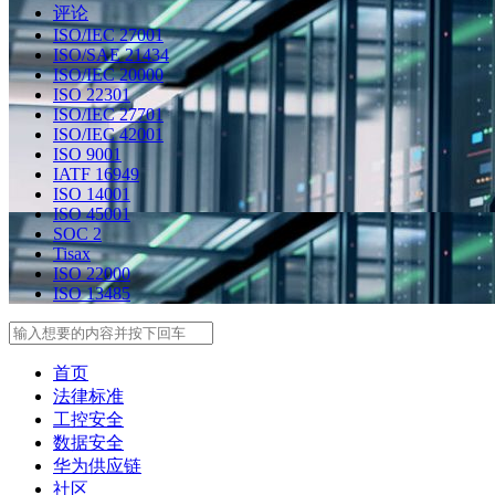
评论
ISO/IEC 27001
ISO/SAE 21434
ISO/IEC 20000
ISO 22301
ISO/IEC 27701
ISO/IEC 42001
ISO 9001
IATF 16949
ISO 14001
ISO 45001
SOC 2
Tisax
ISO 22000
ISO 13485
Search
首页
法律标准
工控安全
数据安全
华为供应链
社区