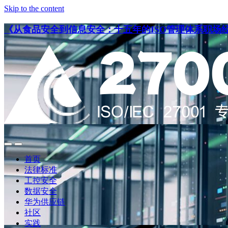
Skip to the content
《从食品安全到信息安全：十五年的ISO管理体系职场
点
点
此
此
首页
搜
查
法律标准
索
看
工控安全
导
数据安全
航
华为供应链
社区
实践