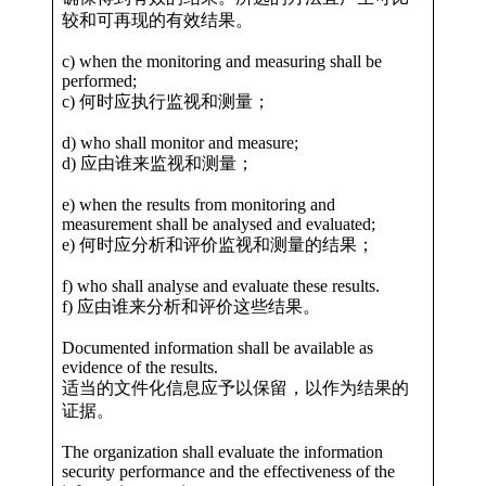
较和可再现的有效结果。
c) when the monitoring and measuring shall be
performed;
c) 何时应执行监视和测量；
d) who shall monitor and measure;
d) 应由谁来监视和测量；
e) when the results from monitoring and
measurement shall be analysed and evaluated;
e) 何时应分析和评价监视和测量的结果；
f) who shall analyse and evaluate these results.
f) 应由谁来分析和评价这些结果。
Documented information shall be available as
evidence of the results.
适当的文件化信息应予以保留，以作为结果的
证据。
The organization shall evaluate the information
security performance and the effectiveness of the