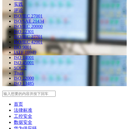
实践
评论
ISO/IEC 27001
ISO/SAE 21434
ISO/IEC 20000
ISO 22301
ISO/IEC 27701
ISO/IEC 42001
ISO 9001
IATF 16949
ISO 14001
ISO 45001
SOC 2
Tisax
ISO 22000
ISO 13485
Search
首页
法律标准
工控安全
数据安全
华为供应链