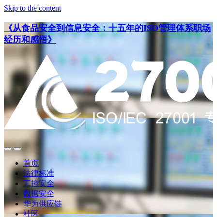
Skip to the content
《从食品安全到信息安全：十五年的ISO管理体系职场
经历和感悟》
点
点
此
此
首页
搜
查
法律标准
索
看
工控安全
导
数据安全
航
华为供应链
社区