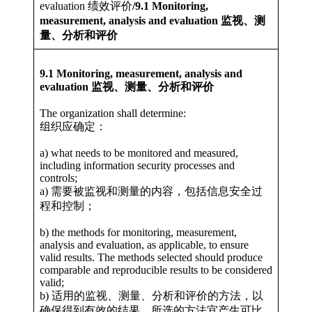
evaluation 绩效评价
/9.1 Monitoring,
measurement, analysis and evaluation 监视、测
量、分析和评价
9.1 Monitoring, measurement, analysis and
evaluation 监视、测量、分析和评价
The organization shall determine:
组织应确定：
a) what needs to be monitored and measured,
including information security processes and
controls;
a) 需要被监视和测量的内容，包括信息安全过
程和控制；
b) the methods for monitoring, measurement,
analysis and evaluation, as applicable, to ensure
valid results. The methods selected should produce
comparable and reproducible results to be considered
valid;
b) 适用的监视、测量、分析和评价的方法，以
确保得到有效的结果。所选的方法宜产生可比