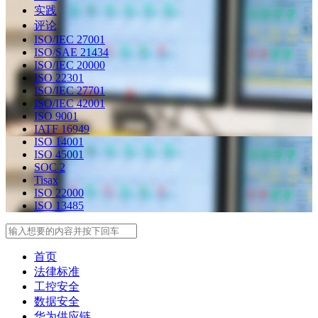
实践
评论
ISO/IEC 27001
ISO/SAE 21434
ISO/IEC 20000
ISO 22301
ISO/IEC 27701
ISO/IEC 42001
ISO 9001
IATF 16949
ISO 14001
ISO 45001
SOC 2
Tisax
ISO 22000
ISO 13485
Search
首页
法律标准
工控安全
数据安全
华为供应链