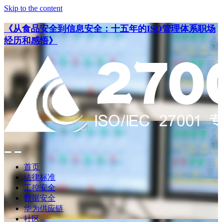
Skip to the content
《从食品安全到信息安全：十五年的ISO管理体系职场
经历和感悟》
点
点
此
此
首页
搜
查
法律标准
索
看
工控安全
导
数据安全
航
华为供应链
社区