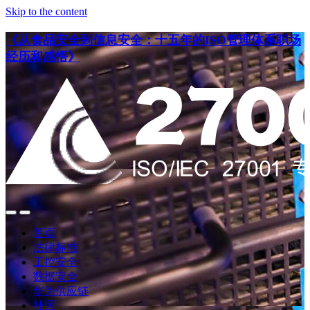
Skip to the content
《从食品安全到信息安全：十五年的ISO管理体系职场
经历和感悟》
点
点
此
此
首页
搜
查
法律标准
索
看
工控安全
导
数据安全
航
华为供应链
社区