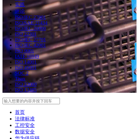
实践
评论
ISO/IEC 27001
ISO/SAE 21434
ISO/IEC 20000
ISO 22301
ISO/IEC 27701
ISO/IEC 42001
ISO 9001
IATF 16949
ISO 14001
ISO 45001
SOC 2
Tisax
ISO 22000
ISO 13485
Search
首页
法律标准
工控安全
数据安全
华为供应链