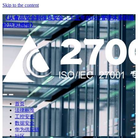
Skip to the content
《从食品安全到信息安全：十五年的ISO管理体系职场
经历和感悟》
点
点
此
此
首页
搜
查
法律标准
索
看
工控安全
导
数据安全
航
华为供应链
社区