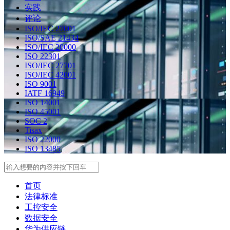
实践
评论
ISO/IEC 27001
ISO/SAE 21434
ISO/IEC 20000
ISO 22301
ISO/IEC 27701
ISO/IEC 42001
ISO 9001
IATF 16949
ISO 14001
ISO 45001
SOC 2
Tisax
ISO 22000
ISO 13485
Search
首页
法律标准
工控安全
数据安全
华为供应链